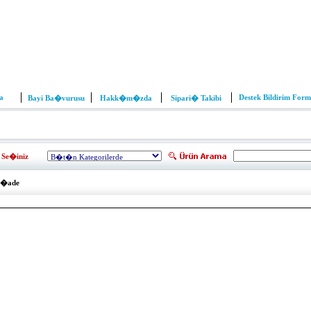
a
Destek Bildirim For
Bayi Ba�vurusu
Hakk�m�zda
Sipari� Takibi
Se�iniz
 �ade