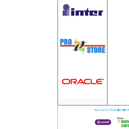
Ana sayfa
|
Hakk�m�zd