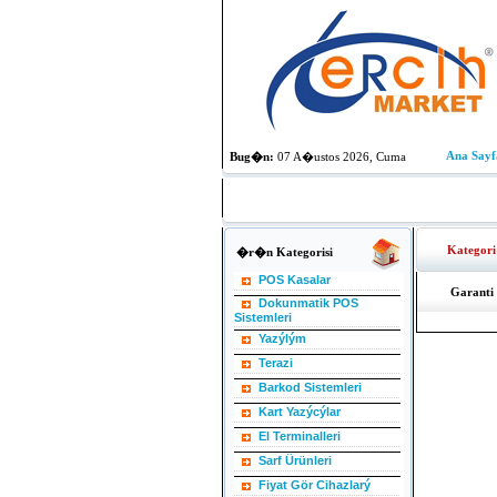
Ana Sayf
Bug�n:
07 A�ustos 2026, Cuma
Kategori 
�r�n Kategorisi
POS Kasalar
Garanti
Dokunmatik POS
Sistemleri
Yazýlým
Terazi
Barkod Sistemleri
Kart Yazýcýlar
El Terminalleri
Sarf Ürünleri
Fiyat Gör Cihazlarý