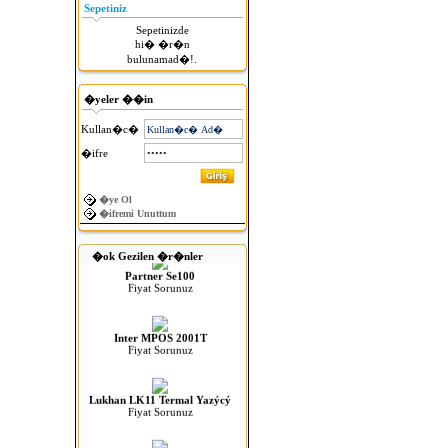
Sepetiniz
Sepetinizde
hi� �r�n
bulunamad�!.
�yeler ��in
Kullan�c�
�ifre
�ye Ol
Para Çekmeceleri
�ifremi Unuttum
Fiyat Sorunuz
�ok Gezilen �r�nler
Partner Se100
Fiyat Sorunuz
Inter MPOS 2001T
Fiyat Sorunuz
Lukhan LK11 Termal Yazýcý
Fiyat Sorunuz