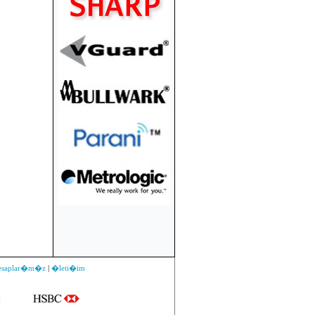
esaplar�m�z
|
�leti�im