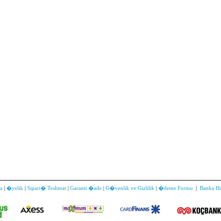
a
|
�yelik
|
Sipari� Teslimat
|
Garanti �ade
|
G�venlik ve Gizlilik
|
�deme Formu
|
Banka H