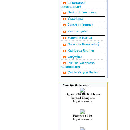
El Terminali
Aksesuarlarý
Barkodlu Yazarkasa
Yazarkasa
Ýkinci El Ürünler
Kampanyalar
Manyetik Kartlar
Güvenlik Kameralarý
Kablosuz Ürünler
Yazýcýlar
POS ve Yazarkasa
Çekmeceleri
Spider Sp200 2D Barkod
Çanta Yazýcý Setleri
Okuyucu
Fiyat Sorunuz
Yeni �r�nlerimiz
Tiger CS26 RF Kablosuz
Barkod Okuyucu
Fiyat Sorunuz
Partner 6200
Fiyat Sorunuz