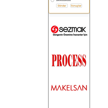
Beðenmedim
Para Çekmeceleri
Fiyat Sorunuz
Inter MPOS 2001T
Fiyat Sorunuz
Sharp ER-A495 T
Fiyat Sorunuz
MOBILE COMPIA M3 EL
TERMÝNALÝ
Fiyat Sorunuz
Symbol MC3090-G
Fiyat Sorunuz