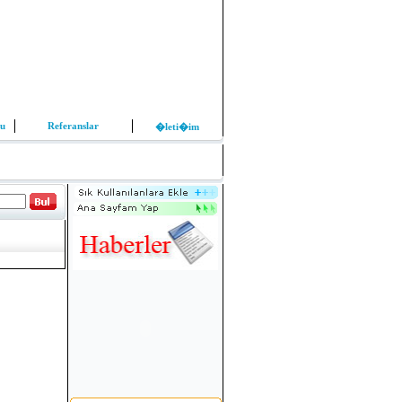
mu
Referanslar
�leti�im