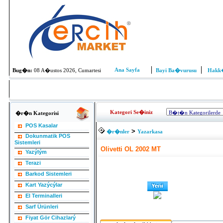
Ana Sayfa
Bug�n:
08 A�ustos 2026, Cumartesi
Bayi Ba�vurusu
Hakk
Kategori Se�iniz
�r�n Kategorisi
POS Kasalar
>
�r�nler
Yazarkasa
Dokunmatik POS
Sistemleri
Olivetti OL 2002 MT
Yazýlým
Terazi
Barkod Sistemleri
Kart Yazýcýlar
El Terminalleri
Sarf Ürünleri
Fiyat Gör Cihazlarý