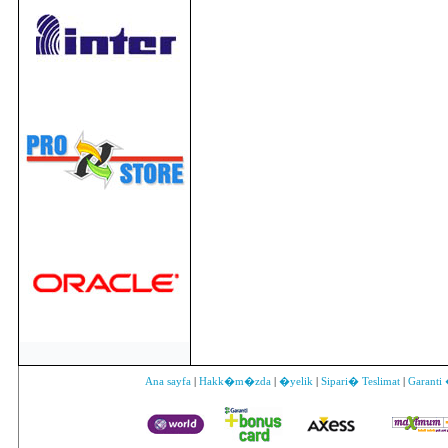
Ana sayfa
|
Hakk�m�zda
|
�yelik
|
Sipari� Teslimat
|
Garanti