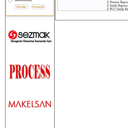
Beðenmedim
Z Dönem Rapo
Para Çekmeceleri
Z Satýþ Raporu
Fiyat Sorunuz
Z PLU Satýþ R
Z Mali Hafýza 
Aðýrlýk
2.5 kg
Akü
Dahili akü
Inter MPOS 2001T
Diðer
Su geçirmez
Fiyat Sorunuz
Sharp ER-A495 T
Fiyat Sorunuz
MOBILE COMPIA M3 EL
TERMÝNALÝ
Fiyat Sorunuz
Symbol MC3090-G
Fiyat Sorunuz