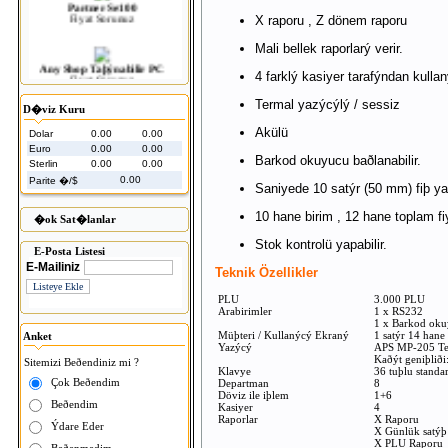
Fiyat Sorunuz
X raporu , Z dönem raporu
Mali bellek raporlarý verir.
Any Shop Taþýnabilir PC
Fiyat Sorunuz
4 farklý kasiyer tarafýndan kullaný
Termal yazýcýlý / sessiz
D�viz Kuru
PERKON PS 4200 MASA
Akülü
Dolar
0.00
0.00
BARKOD OKUYUCU
Fiyat Sorunuz
Euro
0.00
0.00
Barkod okuyucu baðlanabilir.
Sterlin
0.00
0.00
0.00
Parite �/$
Saniyede 10 satýr (50 mm) fiþ 
Opticon OPI 2201
Fiyat Sorunuz
10 hane birim , 12 hane toplam fi
�ok Sat�lanlar
Stok kontrolü yapabilir.
E-Posta Listesi
MPOS295 MOBÝL SATIÞ
E-Mailiniz
SETÝ
Teknik Özellikler
Fiyat Sorunuz
PLU
3.000 PLU
Arabirimler
1 x RS232
1 x Barkod ok
Bluetooth Serial Adapter
Müþteri / Kullanýcý Ekraný
1 satýr 14 han
Anket
Fiyat Sorunuz
Yazýcý
APS MP-205 Ter
Kaðýt geniþlið
Sitemizi Beðendiniz mi ?
Klavye
36 tuþlu standa
Çok Beðendim
Departman
8
Olivetti OL 2002 MT
Döviz ile iþlem
1+6
Beðendim
Fiyat Sorunuz
Kasiyer
4
Raporlar
X Raporu
Ýdare Eder
X Günlük satýþ 
X PLU Raporu