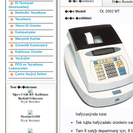
�r�n �zellikleri
Di�er Resimle
El Terminali
Aksesuarlarý
: OL 2002 MT
�r�n Modeli
Barkodlu Yazarkasa
�r�n �zellikleri
Yazarkasa
Ýkinci El Ürünler
Kampanyalar
Manyetik Kartlar
Güvenlik Kameralarý
Kablosuz Ürünler
Yazýcýlar
POS ve Yazarkasa
Çekmeceleri
Spider Sp200 2D Barkod
Okuyucu
Çanta Yazýcý Setleri
Fiyat Sorunuz
Yeni �r�nlerimiz
Tiger CS26 RF Kablosuz
Barkod Okuyucu
Fiyat Sorunuz
hafýzasýnda tutar.
Partner 6200
Fiyat Sorunuz
Tek tuþla hafýzadaki ürünlerin sat
Tam 8 satýþ departmaný için, 8 f
Partner Se100