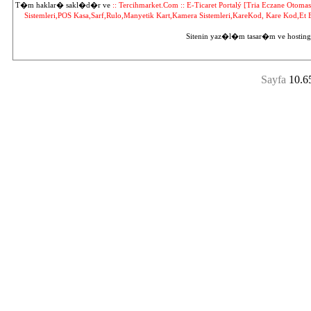
T�m haklar� sakl�d�r ve
:: Tercihmarket.Com :: E-Ticaret Portalý [Tria Eczane Oto
Sistemleri,POS Kasa,Sarf,Rulo,Manyetik Kart,Kamera Sistemleri,KareKod, Kare Kod,Et
Sitenin yaz�l�m tasar�m ve hosting
Sayfa
10.6