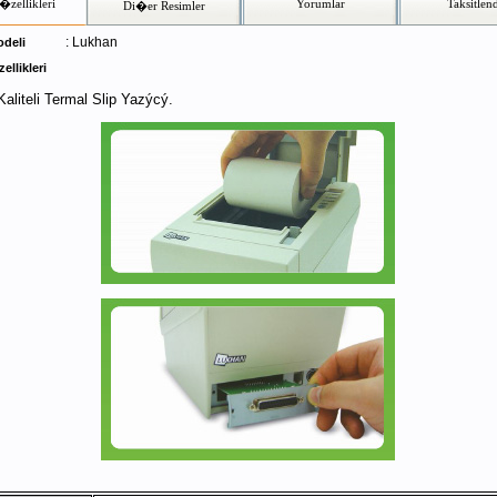
zellikleri
Yorumlar
Taksitlend
Di�er Resimler
: Lukhan
deli
llikleri
aliteli Termal Slip Yazýcý.