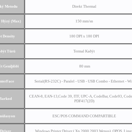
ký Metodu
Direkt Thermal
 Hýzý (Max)
150 mm/sn
t Density
180 DPI x 180 DPI
ðýt Türü
Termal Kaðýt
t Geniþliði
80 mm
nterFace
Serial(RS-232C) - Paralel - USB - USB Combo - Ethernet - Wi
CEAN-8, EAN-13,Code 39, ITF, UPC-A, CodeBar, Code93, Code
Barkod
PDF417(2D)
mülasyon
ESC/POS COMMAND COMPARTIBLE
Driver
Windows Printer Driver ( Xp,2000,2003,Wepos) ,OPOS, Linu