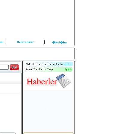
rmu
Referanslar
�leti�im