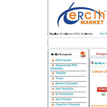
Ana S
Bug�n:
06 A�ustos 2026, Per�embe
Kategori 
�r�n Kategorisi
POS Kasalar
�r�nler
Dokunmatik POS
Sistemleri
Lukhan LK
Yazýlým
Terazi
Barkod Sistemleri
Kart Yazýcýlar
El Terminalleri
Sarf Ürünleri
Fiyat Gör Cihazlarý