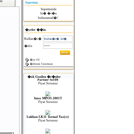
ir
Sepetiniz
Sepetinizde
hi� �r�n
bulunamad�!.
�yeler ��in
Kullan�c�
�ifre
Para Çekmeceleri
�ye Ol
Fiyat Sorunuz
�ifremi Unuttum
Partner Se100
�ok Gezilen �r�nler
Fiyat Sorunuz
Inter MPOS 2001T
Fiyat Sorunuz
Lukhan LK11 Termal Yazýcý
Fiyat Sorunuz
MOBILE COMPIA M3 EL