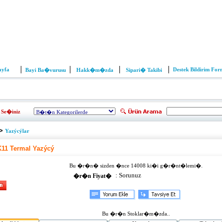
ayfa
Destek Bildirim Fo
Bayi Ba�vurusu
Hakk�m�zda
Sipari� Takibi
Se�iniz
>
Yazýcýlar
11 Termal Yazýcý
Bu �r�n� sizden �nce 14008 ki�i g�r�nt�lemi�.
:
Sorunuz
�r�n Fiyat�
Bu �r�n Stoklar�m�zda..