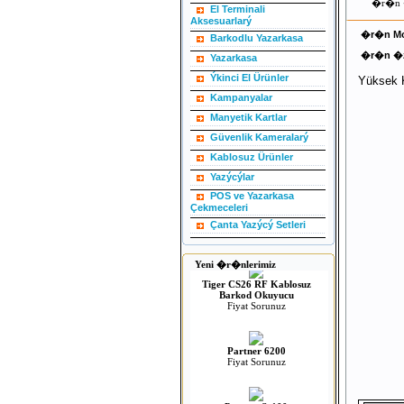
�r�n �
El Terminali
Aksesuarlarý
�r�n Mo
Barkodlu Yazarkasa
�r�n �ze
Yazarkasa
Ýkinci El Ürünler
Yüksek K
Kampanyalar
Manyetik Kartlar
Güvenlik Kameralarý
Kablosuz Ürünler
Yazýcýlar
POS ve Yazarkasa
Spider Sp200 2D Barkod
Çekmeceleri
Okuyucu
Çanta Yazýcý Setleri
Fiyat Sorunuz
Yeni �r�nlerimiz
Tiger CS26 RF Kablosuz
Barkod Okuyucu
Fiyat Sorunuz
Partner 6200
Fiyat Sorunuz
Partner Se100