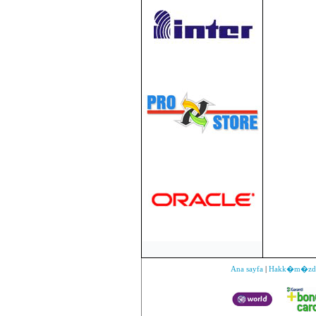
Ana sayfa
|
Hakk�m�zd