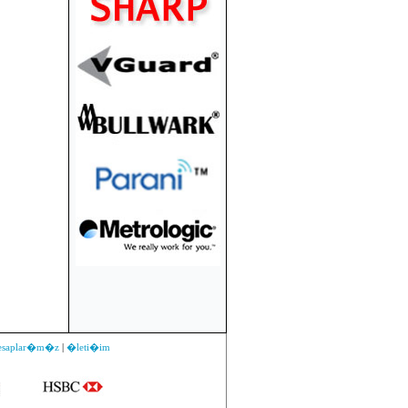
esaplar�m�z
|
�leti�im