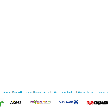
a
|
�yelik
|
Sipari� Teslimat
|
Garanti �ade
|
G�venlik ve Gizlilik
|
�deme Formu
|
Banka H